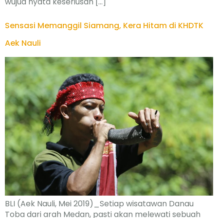
wujud nyata keseriusan […]
Sensasi Memanggil Siamang, Kera Hitam di KHDTK
Aek Nauli
BLI (Aek Nauli, Mei 2019)_Setiap wisatawan Danau
Toba dari arah Medan, pasti akan melewati sebuah