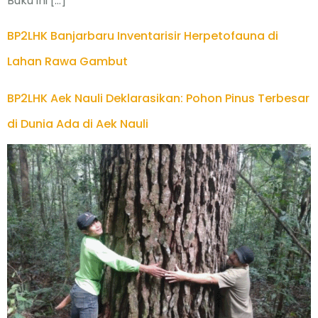
Buku ini […]
BP2LHK Banjarbaru Inventarisir Herpetofauna di
Lahan Rawa Gambut
BP2LHK Aek Nauli Deklarasikan: Pohon Pinus Terbesar
di Dunia Ada di Aek Nauli