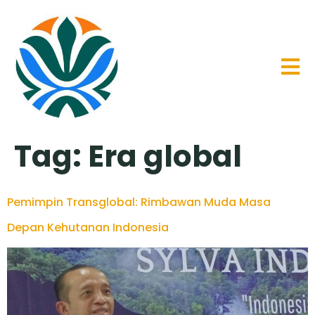
Tag:
Era global
Pemimpin Transglobal: Rimbawan Muda Masa
Depan Kehutanan Indonesia