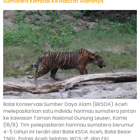
Sumatera Kembali Ke Habitat Alaminya
Balai Konservasi Sumber Daya Alam (BKSDA) Aceh
melepasliarkan satu individu harimau sumatera jantan
ke kawasan Taman Nasional Gunung Leuser, Kamis
(18/8). Tim pelepasliaran harimau sumatera berumur
4-5 tahun ini terdiri dari Balai KSDA Aceh, Balai Besar
TNGL, Polres Aceh Selatan, WCS-IP, dan FKL.