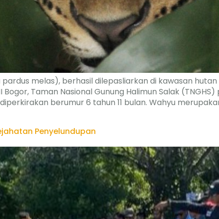
ardus melas), berhasil dilepasliarkan di kawasan hutan
I Bogor, Taman Nasional Gunung Halimun Salak (TNGHS) 
i diperkirakan berumur 6 tahun 11 bulan. Wahyu merupakan
 Kejahatan Penyelundupan