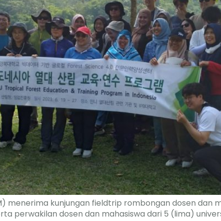
) menerima kunjungan fieldtrip rombongan dosen dan m
serta perwakilan dosen dan mahasiswa dari 5 (lima) univ