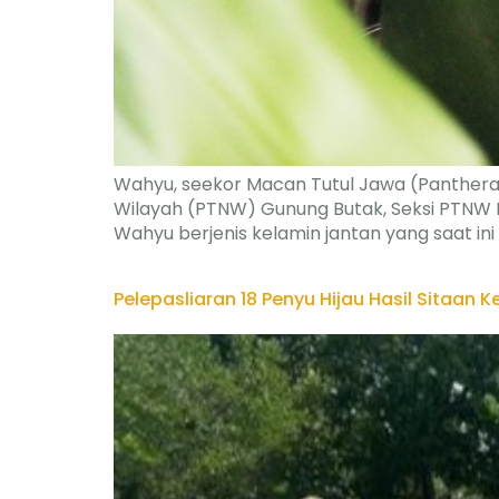
Wahyu, seekor Macan Tutul Jawa (Panthera p
Wilayah (PTNW) Gunung Butak, Seksi PTNW I
Wahyu berjenis kelamin jantan yang saat in
Pelepasliaran 18 Penyu Hijau Hasil Sitaan