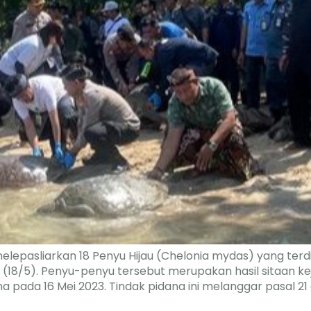
epasliarkan 18 Penyu Hijau (Chelonia mydas) yang terdiri 
s (18/5). Penyu-penyu tersebut merupakan hasil sitaan k
 pada 16 Mei 2023. Tindak pidana ini melanggar pasal 21 