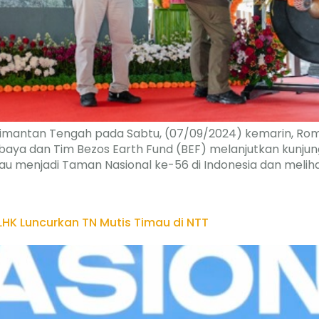
Kalimantan Tengah pada Sabtu, (07/09/2024) kemarin, Ro
urbaya dan Tim Bezos Earth Fund (BEF) melanjutkan kunjun
u menjadi Taman Nasional ke-56 di Indonesia dan meliha
HK Luncurkan TN Mutis Timau di NTT