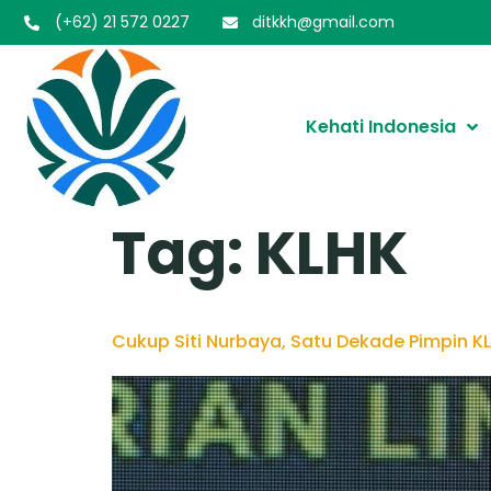
(+62) 21 572 0227
ditkkh@gmail.com
Kehati Indonesia
Tag:
KLHK
Cukup Siti Nurbaya, Satu Dekade Pimpin K