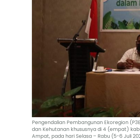
Pengendalian Pembangunan Ekoregion (P3E
dan Kehutanan khususnya di 4 (empat) kab
Ampat, pada hari Selasa – Rabu (5-6 Juli 