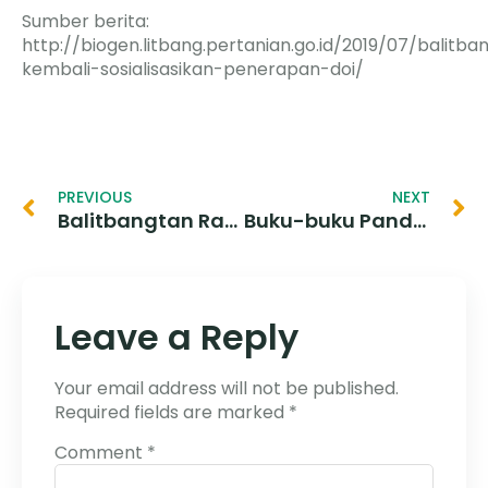
Sumber berita:
http://biogen.litbang.pertanian.go.id/2019/07/balitba
kembali-sosialisasikan-penerapan-doi/
PREVIOUS
NEXT
Balitbangtan Rakit Calon Varietas Padi Gogo, Ini Kelebihannya
Buku-buku Panduan Identifikasi Jenis Satwa Liar Dilindungi
Leave a Reply
Your email address will not be published.
Required fields are marked
*
Comment
*