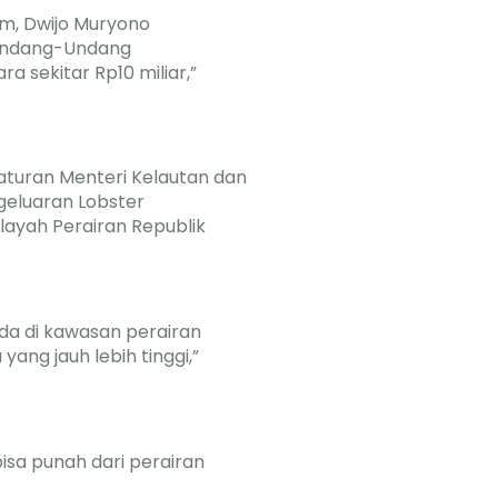
im, Dwijo Muryono
 Undang-Undang
 sekitar Rp10 miliar,”
eraturan Menteri Kelautan dan
eluaran Lobster
ilayah Perairan Republik
da di kawasan perairan
ang jauh lebih tinggi,”
isa punah dari perairan