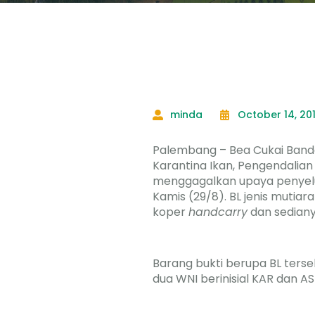
minda
October 14, 20
Palembang – Bea Cukai Banda
Karantina Ikan, Pengendalia
menggagalkan upaya penyelun
Kamis (29/8). BL jenis mutiar
koper
handcarry
dan sediany
Barang bukti berupa BL ters
dua WNI berinisial KAR dan A