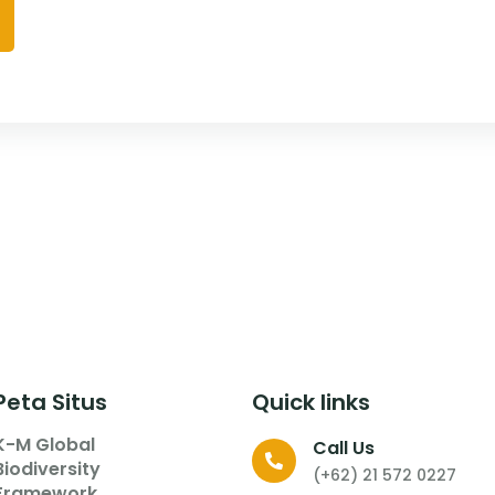
Peta Situs
Quick links
K-M Global
Call Us
Biodiversity
(+62) 21 572 0227
Framework