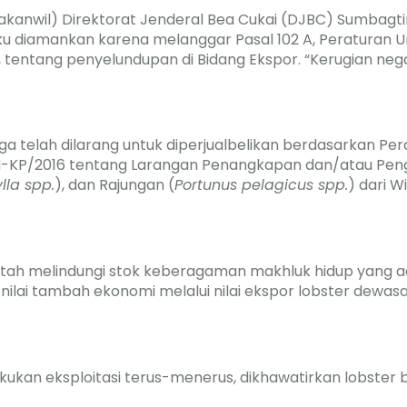
Kakanwil) Direktorat Jenderal Bea Cukai (DJBC) Sumbagt
u diamankan karena melanggar Pasal 102 A, Peraturan
entang penyelundupan di Bidang Ekspor. “Kerugian negara
 juga telah dilarang untuk diperjualbelikan berdasarkan P
-KP/2016 tentang Larangan Penangkapan dan/atau Peng
lla spp.
), dan Rajungan (
Portunus pelagicus spp.
) dari W
intah melindungi stok keberagaman makhluk hidup yang a
ilai tambah ekonomi melalui nilai ekspor lobster dewasa y
kukan eksploitasi terus-menerus, dikhawatirkan lobster b