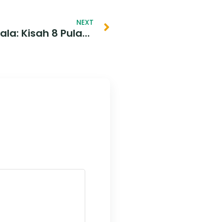
NEXT
Ekspedisi Nusa Manggala: Kisah 8 Pulau Terluar