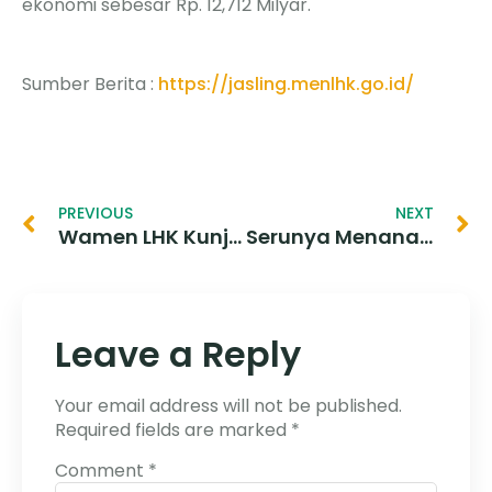
ekonomi sebesar Rp. 12,712 Milyar.
Sumber Berita :
https://jasling.menlhk.go.id/
PREVIOUS
NEXT
Wamen LHK Kunjungi Instalasi Karantina Hewan dan Rehabilitasi Buaya dan Kura-kura
Serunya Menanami Mangrove di Pantai Oesapa
Leave a Reply
Your email address will not be published.
Required fields are marked
*
Comment
*