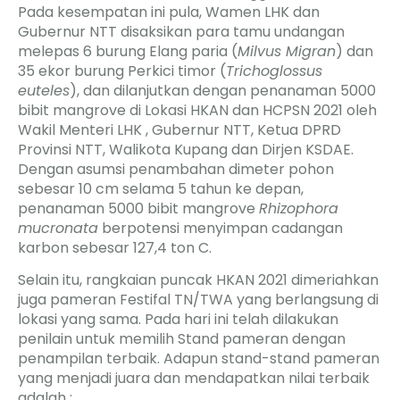
Pada kesempatan ini pula, Wamen LHK dan
Gubernur NTT disaksikan para tamu undangan
melepas 6 burung Elang paria (
Milvus Migran
) dan
35 ekor burung Perkici timor (
Trichoglossus
euteles
), dan dilanjutkan dengan penanaman 5000
bibit mangrove di Lokasi HKAN dan HCPSN 2021 oleh
Wakil Menteri LHK , Gubernur NTT, Ketua DPRD
Provinsi NTT, Walikota Kupang dan Dirjen KSDAE.
Dengan asumsi penambahan dimeter pohon
sebesar 10 cm selama 5 tahun ke depan,
penanaman 5000 bibit mangrove
Rhizophora
mucronata
berpotensi menyimpan cadangan
karbon sebesar 127,4 ton C.
Selain itu, rangkaian puncak HKAN 2021 dimeriahkan
juga pameran Festifal TN/TWA yang berlangsung di
lokasi yang sama. Pada hari ini telah dilakukan
penilain untuk memilih Stand pameran dengan
penampilan terbaik. Adapun stand-stand pameran
yang menjadi juara dan mendapatkan nilai terbaik
adalah :