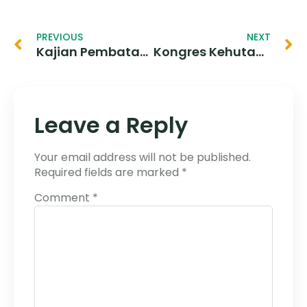
PREVIOUS
NEXT
Kajian Pembatasan Kuota Pengunjung TN Komodo Demi Kelestarian Satwa Komodo
Kongres Kehutanan Indonesia VII, Meneguhkan Kembali Pengelolaan Sektor Kehutanan Pada Pembangunan Bangsa
Leave a Reply
Your email address will not be published.
Required fields are marked
*
Comment
*