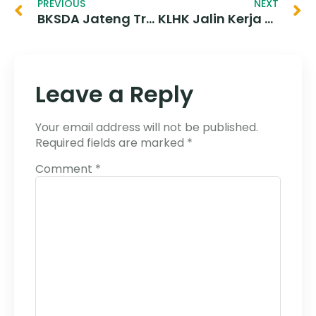
PREVIOUS
NEXT
BKSDA Jateng Translokasi Sepuluh Satwa Endemik Asal Papua Barat
KLHK Jalin Kerja Sama Pelaksanaan Program LHK Dengan Universitas Sumatera Utara
Leave a Reply
Your email address will not be published.
Required fields are marked
*
Comment
*