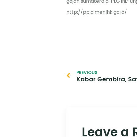
gajah sumatera di PLG ini,”
http://ppid.menlhk.go.id/
PREVIOUS
Leave a 