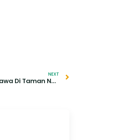
NEXT
Kelahiran Bayi Elang Jawa Di Taman Nasional Gunung Halimun Salak