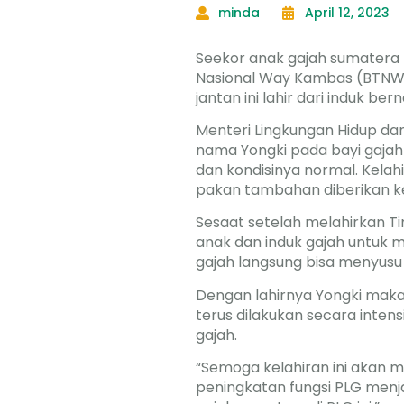
minda
April 12, 2023
Seekor anak gajah sumatera 
Nasional Way Kambas (BTNWK) 
jantan ini lahir dari induk ber
Menteri Lingkungan Hidup dan
nama Yongki pada bayi gajah i
dan kondisinya normal. Kelahi
pakan tambahan diberikan ke
Sesaat setelah melahirkan 
anak dan induk gajah untuk
gajah langsung bisa menyusu
Dengan lahirnya Yongki maka
terus dilakukan secara inten
gajah.
“Semoga kelahiran ini akan
peningkatan fungsi PLG menjad