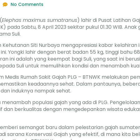
No Comments
(
Elephas maximus sumatranus
) lahir di Pusat Latihan 
pada Sabtu, 8 April 2023 sekitar pukul 01.30 WIB. Anak g
nama Suli.
 Kehutanan Siti Nurbaya mengapresiasi kabar kelahiran 
ni. Yongki lahir dengan berat badan 55 kg, tinggi bahu 6
ran ini adalah yang keempat bagi Suli, yang saat ini berus
pada Suli untuk memulihkan kondisi dan menambah kualit
Tim Medis Rumah Sakit Gajah PLG – BTNWK melakukan pem
 memastikan keadaannya sehat. Dalam pantaunya, beber
 dan induknya nampak sehat.
 menambah populasi gajah yang ada di PLG. Pengelolaa
sif dan berkualitas dengan mengedepankan wisata edukas
 memberi semangat baru dalam pelestarian gajah sumat
i sarana Konservasi Gajah yang efektif, di mana kita bel