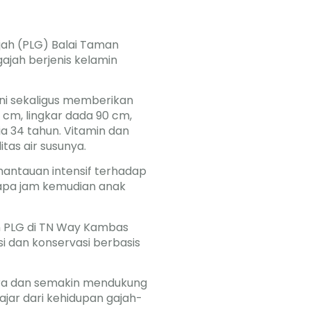
Gajah (PLG) Balai Taman
ajah berjenis kelamin
ini sekaligus memberikan
8 cm, lingkar dada 90 cm,
ia 34 tahun. Vitamin dan
as air susunya.
antauan intensif terhadap
apa jam kemudian anak
n PLG di TN Way Kambas
i dan konservasi berbasis
era dan semakin mendukung
ajar dari kehidupan gajah-