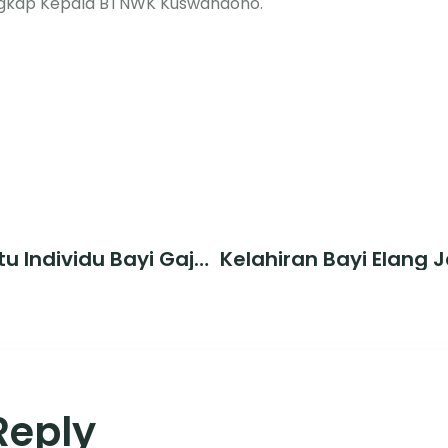
 ungkap Kepala BTNWK Kuswandono.
Kabar Gembira, Satu Individu Bayi Gajah Lahir Di Pelalawan
Reply