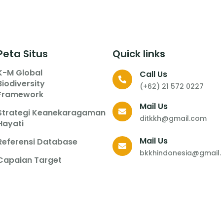
Peta Situs
Quick links
K-M Global
Call Us
Biodiversity
(+62) 21 572 0227
Framework
Mail Us
Strategi Keanekaragaman
ditkkh@gmail.com
Hayati
Mail Us
Referensi Database
bkkhindonesia@gmail
Capaian Target