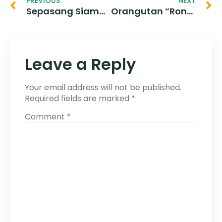
PREVIOUS
NEXT
Sepasang Siamang Jon-Cimung Dilepasliar Di SM Isau-Isau
Orangutan “Rongring” Dilepasliarkan Di Suaka Margasatwa Siranggas
Leave a Reply
Your email address will not be published.
Required fields are marked
*
Comment
*