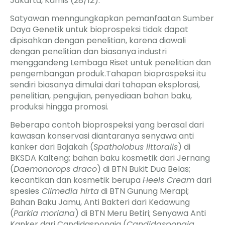
Jakarta, Kamis (28/12).
Satyawan menngungkapkan pemanfaatan Sumber
Daya Genetik untuk bioprospeksi tidak dapat
dipisahkan dengan penelitian, karena diawali
dengan penelitian dan biasanya industri
menggandeng Lembaga Riset untuk penelitian dan
pengembangan produk.Tahapan bioprospeksi itu
sendiri biasanya dimulai dari tahapan eksplorasi,
penelitian, pengujian, penyediaan bahan baku,
produksi hingga promosi.
Beberapa contoh bioprospeksi yang berasal dari
kawasan konservasi diantaranya senyawa anti
kanker dari Bajakah (
Spatholobus littoralis
) di
BKSDA Kalteng; bahan baku kosmetik dari Jernang
(
Daemonorops draco
) di BTN Bukit Dua Belas;
kecantikan dan kosmetik berupa
Heels Cream
dari
spesies
Climedia hirta
di BTN Gunung Merapi;
Bahan Baku Jamu, Anti Bakteri dari Kedawung
(
Parkia moriana
) di BTN Meru Betiri; Senyawa Anti
Kanker dari Candidaspongia (
Candidaspongia